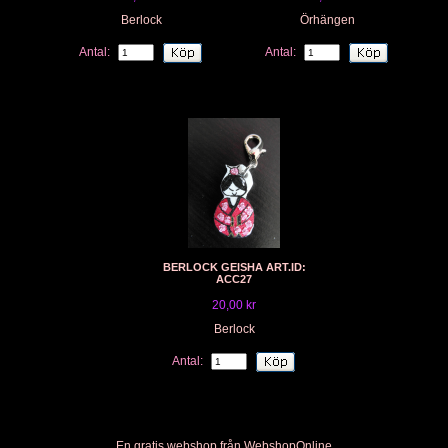
Berlock
Örhängen
Antal:
Antal:
BERLOCK GEISHA ART.ID:
ACC27
20,00 kr
Berlock
Antal:
En gratis webshop från
Webshop
Online