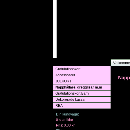
Välkommen
Gratulationskort
Accessoarer
Napp
JULKORT
Napphållare, dregglisar m.m
Gratulationskort Barn
Dekorerade kassar
REA
Din kundvagn:
0
st artiklar.
Pris:
0,00 kr