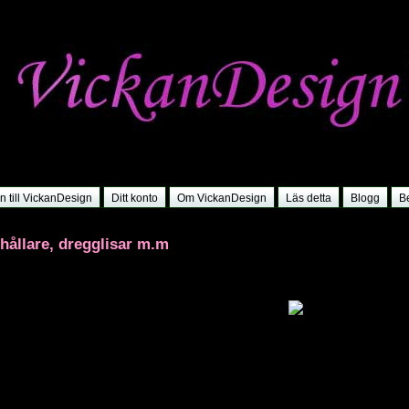
 till VickanDesign
Ditt konto
Om VickanDesign
Läs detta
Blogg
Be
hållare, dregglisar m.m