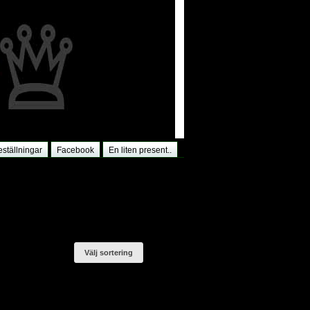
ställningar
Facebook
En liten present..
Välj sortering